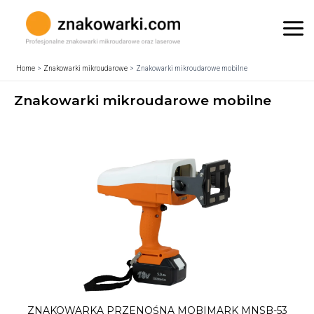
Skip
to
Mai
content
Me
Home
Znakowarki mikroudarowe
Znakowarki mikroudarowe mobilne
Znakowarki mikroudarowe mobilne
ZNAKOWARKA PRZENOŚNA MOBIMARK MNSB-53