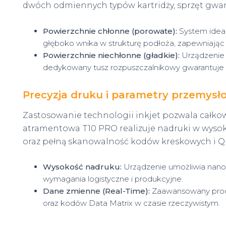
dwóch odmiennych typów kartridży, sprzęt gwar
Powierzchnie chłonne (porowate):
System ideal
głęboko wnika w strukturę podłoża, zapewniając 
Powierzchnie niechłonne (gładkie):
Urządzenie b
dedykowany tusz rozpuszczalnikowy gwarantuje 
Precyzja druku i parametry przemysł
Zastosowanie technologii inkjet pozwala całkow
atramentowa
T10 PRO realizuje nadruki w wysok
oraz pełną skanowalność kodów kreskowych i Q
Wysokość nadruku:
Urządzenie umożliwia nanos
wymagania logistyczne i produkcyjne.
Dane zmienne (Real-Time):
Zaawansowany proce
oraz kodów Data Matrix w czasie rzeczywistym.