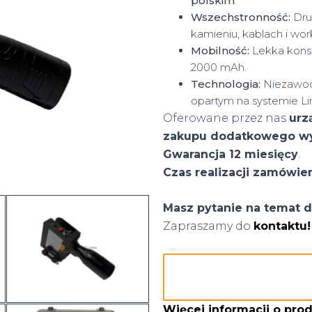
polskim
.
Wszechstronność:
Dru
kamieniu, kablach i wor
Mobilność:
Lekka konst
2000 mAh.
Technologia:
Niezawodn
opartym na systemie Li
Oferowane przez nas
urz
zakupu dodatkowego w
Gwarancja 12 miesięcy
.
Czas realizacji zamówie
Masz pytanie na temat d
Zapraszamy do
kontaktu!
Więcej informacji o pro