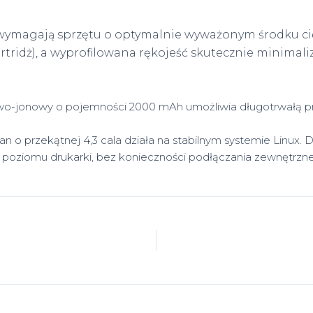
wymagają sprzętu o optymalnie wyważonym środku cię
kartridż), a wyprofilowana rękojeść skutecznie minimal
-jonowy o pojemności 2000 mAh umożliwia długotrwałą pracę
n o przekątnej 4,3 cala działa na stabilnym systemie Linux.
 poziomu drukarki, bez konieczności podłączania zewnętrz