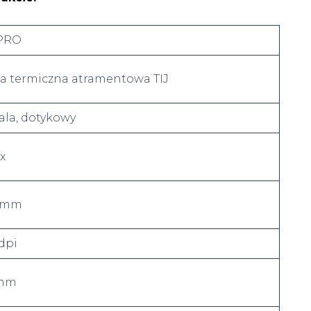
 PRO
a termiczna atramentowa TIJ
cala, dotykowy
x
4 mm
dpi
 mm