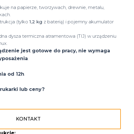
kuje na papierze, tworzywach, drewnie, metalu,
kach.
rukcja (tylko
1,2 kg
z baterią) i pojemny akumulator
a dysza termiczna atramentowa (TIJ) w urządzeniu
nux.
ądzenie jest gotowe do pracy, nie wymaga
yposażenia
.
nia od 12h
.
rukarki lub ceny?
KONTAKT
dukcie
: