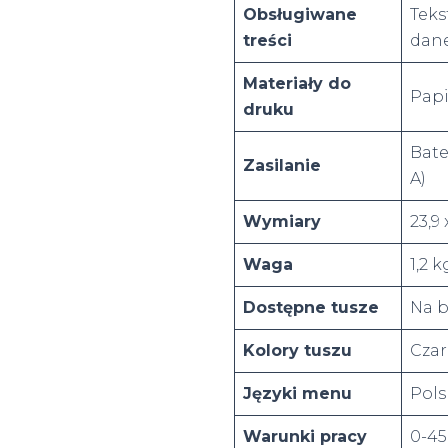
Obsługiwane
Teks
treści
dan
Materiały do
Papi
druku
Bate
Zasilanie
A)
Wymiary
23,9 
Waga
1,2 k
Dostępne tusze
Na b
Kolory tuszu
Czarn
Języki menu
Pols
Warunki pracy
0-45