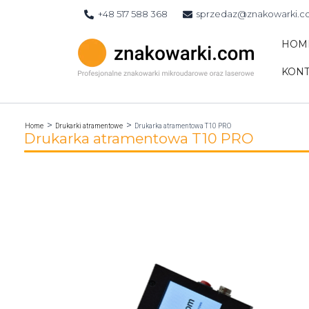
Skip
+48 517 588 368
sprzedaz@znakowarki.
to
content
HOM
KONT
Home
Drukarki atramentowe
Drukarka atramentowa T10 PRO
Drukarka atramentowa T10 PRO