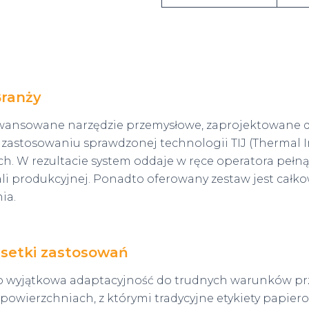
Branży
ansowane narzędzie przemysłowe, zaprojektowane dl
astosowaniu sprawdzonej technologii TIJ (Thermal In
ch. W rezultacie system oddaje w ręce operatora peł
li produkcyjnej. Ponadto oferowany zestaw jest całko
ia.
 setki zastosowań
 wyjątkowa adaptacyjność do trudnych warunków prz
powierzchniach, z którymi tradycyjne etykiety papiero