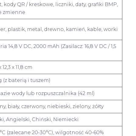
t, kody QR / kreskowe, liczniki, daty, grafiki BMP,
e zmienne
er, plastik, metal, drewno, kamień, kable, worki
ria 14,8 V DC, 2000 mAh (Zasilacz: 16,8 V DC / 1,5
x 12,3 x 11,8 cm
g (z baterią i tuszem)
azie wody lub rozpuszczalnika (42 ml)
y, biały, czerwony, niebieski, zielony, żółty
ki, Angielski, Chiński, Niemiecki
°C (zalecane 20-30°C), wilgotność 40-60%