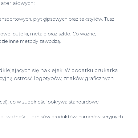
ateriałowych:
nsportowych, płyt gipsowych oraz tekstyliów. Tusz
we, butelki, metale oraz szkło. Co ważne,
dzie inne metody zawodzą.
dklejających się naklejek. W dodatku drukarka
kcyjną ostrość logotypów, znaków graficznych
cal), co w zupełności pokrywa standardowe
t ważności, liczników produktów, numerów seryjnych