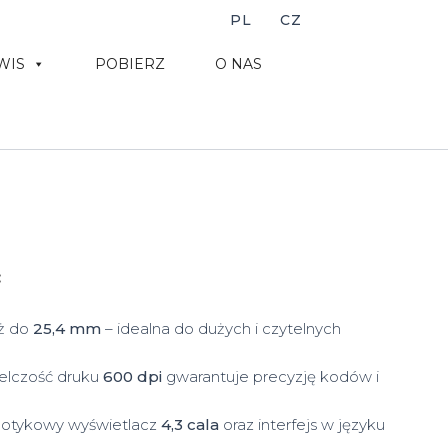
PL
CZ
WIS
POBIERZ
O NAS
:
ż do
25,4 mm
– idealna do dużych i czytelnych
elczość druku
600 dpi
gwarantuje precyzję kodów i
dotykowy wyświetlacz
4,3 cala
oraz interfejs w języku