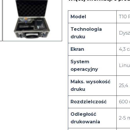
Model
T10
Technologia
Dysz
druku
Ekran
4,3 
System
Linu
operacyjny
Maks. wysokość
25,
druku
Rozdzielczość
600 
Odległość
2-5
drukowania