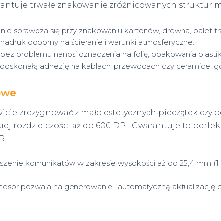
antuje trwałe znakowanie zróżnicowanych struktur m
nie sprawdza się przy znakowaniu kartonów, drewna, palet tra
nadruk odporny na ścieranie i warunki atmosferyczne.
ez problemu nanosi oznaczenia na folię, opakowania plastiko
doskonałą adhezję na kablach, przewodach czy ceramice, g
owe
icie zrezygnować z mało estetycznych pieczątek czy o
iej rozdzielczości aż do 600 DPI. Gwarantuje to perfe
R.
zenie komunikatów w zakresie wysokości aż do 25,4 mm (1 
sor pozwala na generowanie i automatyczną aktualizację da