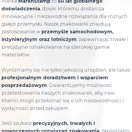
Marka
MarknStamp
to
50 lat globalnego
doświadczenia
, dzięki któremu dostarcza
innowacyjne i niezawodne rozwiązania dla różnych
gałęzi przemysłu. Nasze znakowarki znajdują
zastosowanie w
przemyśle samochodowym,
inżynieryjnym oraz lotniczym
, zapewniając trwałe i
precyzyjne oznakowanie na szerokiej gamie
materiałów.
Wyróżniamy się nie tylko jakością urządzeń, ale także
profesjonalnym doradztwem i wsparciem
posprzedażowym
. Gwarantujemy możliwość
przetestowania naszych znakowarek, aby nasi
Klienci mogli przekonać się o ich niezawodności i
wydajności przed zakupem.
Jeśli szukasz
precyzyjnych, trwałych i
nowoczesnych rozwiązań znakowania
, zapraszamy