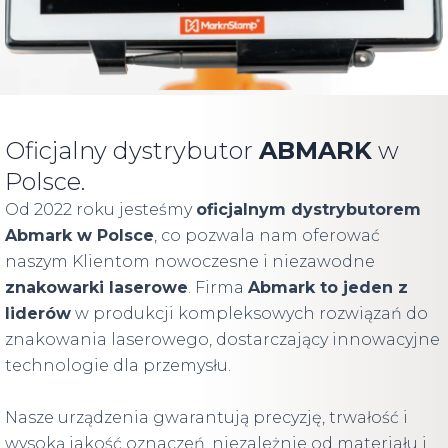
Oficjalny dystrybutor
ABMARK
w
Polsce.
Od 2022 roku jesteśmy
oficjalnym dystrybutorem
Abmark w Polsce
, co pozwala nam oferować
naszym Klientom nowoczesne i niezawodne
znakowarki laserowe
. Firma
Abmark to jeden z
liderów
w produkcji kompleksowych rozwiązań do
znakowania laserowego, dostarczający innowacyjne
technologie dla przemysłu.
Nasze urządzenia gwarantują precyzję, trwałość i
wysoką jakość oznaczeń, niezależnie od materiału i