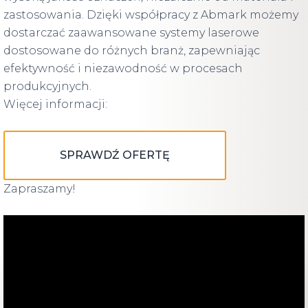
zastosowania. Dzięki współpracy z Abmark możemy
dostarczać zaawansowane systemy laserowe
dostosowane do różnych branż, zapewniając
efektywność i niezawodność w procesach
produkcyjnych.
Więcej informacji:
SPRAWDŹ OFERTĘ
Zapraszamy!