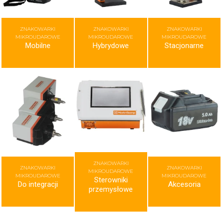
ZNAKOWARKI
ZNAKOWARKI
ZNAKOWARKI
MIKROUDAROWE
MIKROUDAROWE
MIKROUDAROWE
Mobilne
Hybrydowe
Stacjonarne
ZNAKOWARKI
ZNAKOWARKI
ZNAKOWARKI
MIKROUDAROWE
MIKROUDAROWE
MIKROUDAROWE
Sterowniki
Do integracji
Akcesoria
przemysłowe