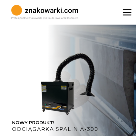
Skip
to
Mai
content
Me
NOWY PRODUKT!
ODCIĄGARKA SPALIN A-300