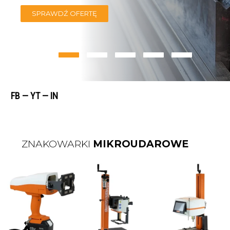
SPRAWDŹ OFERTĘ
FB
—
Y
T
—
I
N
ZNAKOWARKI
MIKROUDAROWE