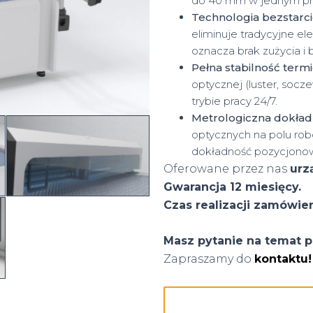
do 40 mm w jednym prz
Technologia bezstarc
eliminuje tradycyjne e
oznacza brak zużycia i
Pełna stabilność termi
optycznej (luster, socz
trybie pracy 24/7.
Metrologiczna dokład
optycznych na polu ro
dokładność pozycjonow
Oferowane przez nas
urz
Gwarancja 12 miesięcy.
Czas realizacji zamówien
Masz pytanie na temat p
Zapraszamy do
kontaktu!