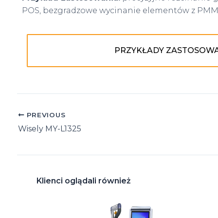
POS, bezgradzowe wycinanie elementów z PMMA 
PRZYKŁADY ZASTOSOW
Post
PREVIOUS
navigation
Wisely MY-L1325
Klienci oglądali również