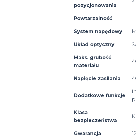
<
pozycjonowania
Powtarzalność
±
System napędowy
M
Układ optyczny
S
Maks. grubość
4
materiału
Napięcie zasilania
4
I
Dodatkowe funkcje
p
Klasa
K
bezpieczeństwa
Gwarancja
1