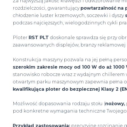
Za najwyższą jakość krawędzi i odwzorowanie m
rozdzielczości, gwarantujący
powtarzalność na 
chłodzenie luster krzemowych, soczewki i dyszy
podczas najcięższych, wielogodzinnych cykli pra
Ploter
RST PLT
doskonale sprawdza się przy obró
zaawansowanych displejów, branży reklamowej 
Konstrukcja maszyny pozwala na jej pełną perso
szerokim zakresie mocy od 100 W do aż 1000
stanowisko robocze wraz z wydajnym chillerem
otwartym parku maszynowym zapewnia pełna osło
kwalifikująca ploter do bezpiecznej Klasy 2 (E
Możliwość dopasowania rodzaju stołu (
nożowy, 
pod konkretne wymagania techniczne Twojego 
Przykład zastosowania:
precyzyjne rozcinanie 