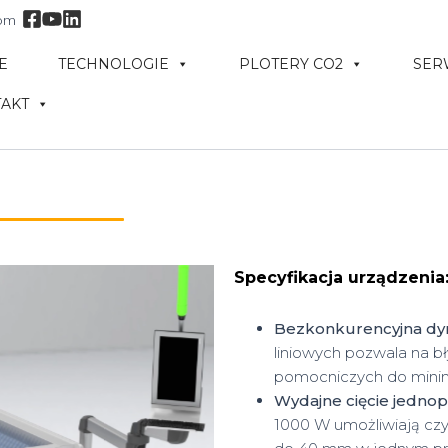
com
E
TECHNOLOGIE
PLOTERY CO2
SER
AKT
Specyfikacja urządzenia
Bezkonkurencyjna dyn
liniowych pozwala na b
pomocniczych do min
Wydajne cięcie jedno
1000 W umożliwiają cz