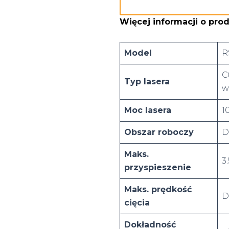
Więcej informacji o pro
Model
R
C
Typ lasera
w
Moc lasera
1
Obszar roboczy
D
Maks.
3
przyspieszenie
Maks. prędkość
D
cięcia
Dokładność