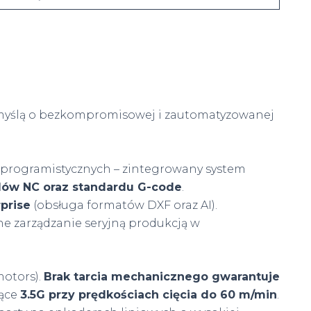
 myślą o bezkompromisowej i zautomatyzowanej
programistycznych – zintegrowany system
dów NC oraz standardu G-code
.
prise
(obsługa formatów DXF oraz AI).
e zarządzanie seryjną produkcją w
motors).
Brak tarcia mechanicznego gwarantuje
jące
3.5G przy prędkościach cięcia do 60 m/min
.