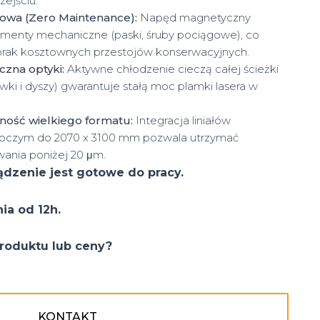
ejściu.
iowa (Zero Maintenance):
Napęd magnetyczny
lementy mechaniczne (paski, śruby pociągowe), co
 brak kosztownych przestojów konserwacyjnych.
czna optyki:
Aktywne chłodzenie cieczą całej ścieżki
ewki i dyszy) gwarantuje stałą moc plamki lasera w
ność wielkiego formatu:
Integracja liniałów
boczym do 2070 x 3100 mm pozwala utrzymać
ania poniżej 20 μm.
ądzenie jest gotowe do pracy.
ia od 12h.
roduktu lub ceny?
KONTAKT