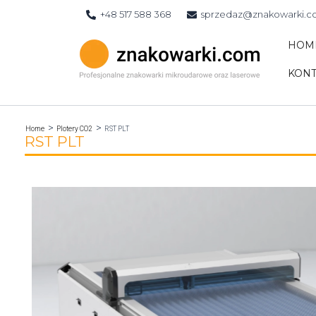
Skip
+48 517 588 368
sprzedaz@znakowarki.
to
content
HOM
KONT
Home
Plotery CO2
RST PLT
RST PLT