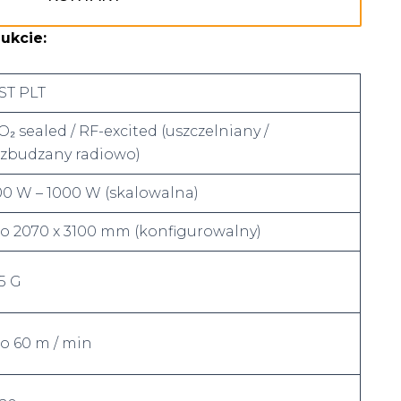
dukcie
:
ST PLT
O₂ sealed / RF-excited (uszczelniany /
zbudzany radiowo)
00 W – 1000 W (skalowalna)
o 2070 x 3100 mm (konfigurowalny)
.5 G
o 60 m / min