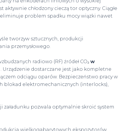
arty na enkoderach liniowych o wysokiej
st aktywnie chłodzony cieczą tor optyczny. Ciągłe
o eliminuje problem spadku mocy wiązki nawet
śle tworzyw sztucznych, produkcji
wania przemysłowego.
wzbudzanych radiowo (RF) źródeł CO₂
w
0″). Urządzenie dostarczane jest jako kompletne
łączem odciągu oparów. Bezpieczeństwo pracy w
 blokad elektromechanicznych (interlocks),
cji załadunku pozwala optymalnie skroić system
produkcja wielkogabarytowych ekspozytorów