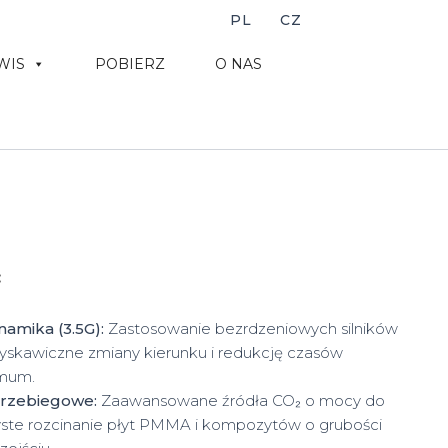
PL
CZ
WIS
POBIERZ
O NAS
:
amika (3.5G):
Zastosowanie bezrdzeniowych silników
łyskawiczne zmiany kierunku i redukcję czasów
imum.
przebiegowe:
Zaawansowane źródła CO₂ o mocy do
yste rozcinanie płyt PMMA i kompozytów o grubości