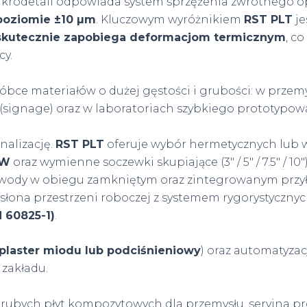
ikrodetali odpowiada system sprzężenia zwrotnego op
poziomie ±10 µm
. Kluczowym wyróżnikiem
RST PLT
je
skutecznie zapobiega deformacjom termicznym
, c
cy.
bce materiałów o dużej gęstości i grubości: w przemy
(signage) oraz w laboratoriach szybkiego prototypo
nalizację.
RST PLT
oferuje wybór hermetycznych lub 
 W
oraz wymienne soczewki skupiające (3″ / 5″ / 7.5″ / 1
 wody w obiegu zamkniętym oraz zintegrowanym przy
na przestrzeni roboczej z systemem rygorystycznych
N 60825-1)
.
plaster miodu lub podciśnieniowy
) oraz automatyza
zakładu.
grubych płyt kompozytowych dla przemysłu, seryjna 