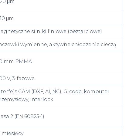
 20 μm
 10 μm
agnetyczne silniki liniowe (beztarciowe)
oczewki wymienne, aktywne chłodzenie cieczą
0 mm PMMA
00 V, 3-fazowe
nterfejs CAM (DXF, AI, NC), G-code, komputer
rzemysłowy, Interlock
lasa 2 (EN 60825-1)
2 miesięcy