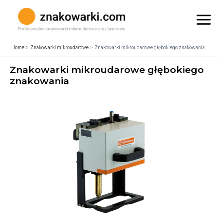
Skip
to
Mai
content
Me
Home
Znakowarki mikroudarowe
Znakowarki mikroudarowe głębokiego znakowania
Znakowarki mikroudarowe głębokiego
znakowania