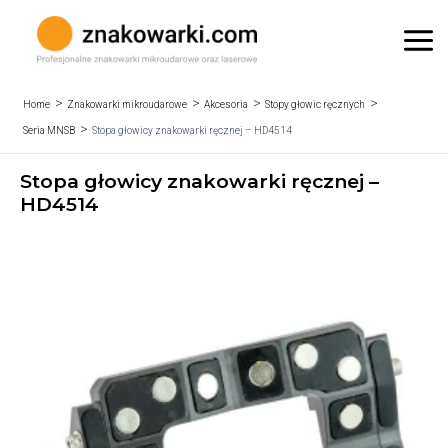
Skip
to
Mai
content
Me
Home
Znakowarki mikroudarowe
Akcesoria
Stopy głowic ręcznych
Seria MNSB
Stopa głowicy znakowarki ręcznej – HD4514
Stopa głowicy znakowarki ręcznej –
HD4514