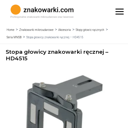
Skip
to
Mai
content
Me
Home
Znakowarki mikroudarowe
Akcesoria
Stopy głowic ręcznych
Seria MNSB
Stopa głowicy znakowarki ręcznej – HD4515
Stopa głowicy znakowarki ręcznej –
HD4515